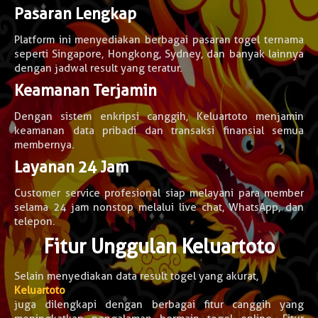
Pasaran Lengkap
Platform ini menyediakan berbagai pasaran togel ternama
seperti Singapore, Hongkong, Sydney, dan banyak lainnya
dengan jadwal result yang teratur.
Keamanan Terjamin
Dengan sistem enkripsi canggih,
Keluartoto
menjamin
keamanan data pribadi dan transaksi finansial semua
membernya.
Layanan 24 Jam
Customer service profesional siap melayani para member
selama 24 jam nonstop melalui live chat, WhatsApp, dan
telepon.
Fitur Unggulan Keluartoto
Selain menyediakan data result togel yang akurat,
Keluartoto
juga dilengkapi dengan berbagai fitur canggih yang