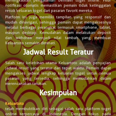
meningkatkan pengalaman bermain togel online. Fitur
notifikasi otomatis memastikan pemain tidak ketinggalan
result keluaran togel dari pasaran favorit mereka.
Platform ini juga memiliki tampilan yang responsif dan
mudah dinavigasi, sehingga pemain dapat mengaksesnya
melalui berbagai perangkat termasuk smartphone, tablet,
maupun desktop. Kemudahan dalam melakukan deposit
dan withdraw menjadi nilai tambah yang membuat
Keluartoto
semakin diminati.
Jadwal Result Teratur
Salah satu kelebihan utama
Keluartoto
adalah penyajian
jadwal result yang teratur dan tepat waktu. Pemain dapat
mengakses jadwal lengkap keluaran togel untuk semua
pasaran yang tersedia, sehingga memudahkan dalam
merencanakan taruhan.
Kesimpulan
Keluartoto
telah membuktikan diri sebagai salah satu platform togel
online terpercaya di Indonesia. Dengan fokus pada